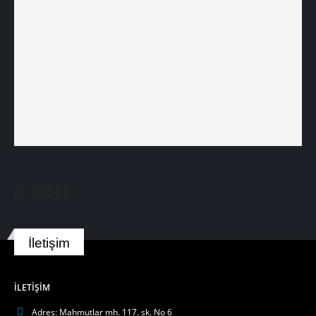
MY
WORK
İletişim
İLETIŞIM
Adres:
Mahmutlar mh. 117. sk. No 6