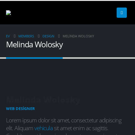
EV
MEMBERS
DESIGN
MELINDA WOLOSKY
Melinda Wolosky
Melinda Wolosky
WEB DESIGNER
Lorem ipsum dolor sit amet, consectetur adipiscing
elit. Aliquam
vehicula
sit amet enim ac sagittis.