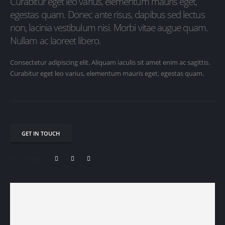
Curabitur eget leo varius, elementum mauris eget,
egestas quam. Donec ante risus, dapibus sed lectus
non, lacinia vestibulum nisi. Morbi vitae augue quam.
Nullam ac laoreet libero.
Consectetur adipiscing elit. Aliquam iaculis sit amet enim ac sagittis.
Curabitur eget leo varius, elementum mauris eget, egestas quam.
GET IN TOUCH
FOLLOW ME