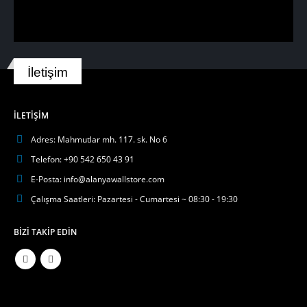
İletişim
İLETIŞIM
Adres:
Mahmutlar mh. 117. sk. No 6
Telefon:
+90 542 650 43 91
E-Posta:
info@alanyawallstore.com
Çalışma Saatleri:
Pazartesi - Cumartesi ~ 08:30 - 19:30
BIZI TAKIP EDIN
Phone
WhatsApp