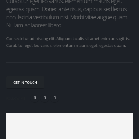
Curabitur eget leo varius, elementum mauris eget,
egestas quam. Donec ante risus, dapibus sed lectus
non, lacinia vestibulum nisi. Morbi vitae augue quam.
Nullam ac laoreet libero.
Consectetur adipiscing elit. Aliquam iaculis sit amet enim ac sagittis.
Curabitur eget leo varius, elementum mauris eget, egestas quam.
GET IN TOUCH
FOLLOW ME