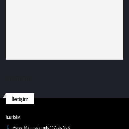
MY
WORK
İletişim
İLETIŞIM
Adres:
Mahmutlar mh. 117. sk. No 6