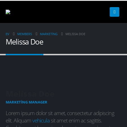
EV
MEMBERS
MARKETING
MELISSA DOE
Melissa Doe
Melissa Doe
MARKETING MANAGER
Lorem ipsum dolor sit amet, consectetur adipiscing
elit. Aliquam
vehicula
sit amet enim ac sagittis.