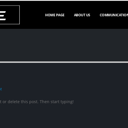
HOME PAGE
ABOUT US
COMMUNICATIO
t
 or delete this post. Then start typing!