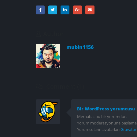
Author
mubin1156
Comment (1)
Bir WordPress yorumcusu
Merhaba, bu bir yorumdur.
Yorum moderasyonuna başlamak, 
Yorumcuların avatarları
Gravatar