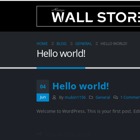
HOME
BLOG
GENERAL
HELLO WORLD!
Hello world!
Hello world!
04
Jun
By
mubin1156
General
1 Commen
Welcome to WordPress. This is your first post. Edit
Share this post