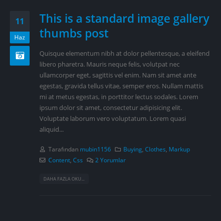
This is a standard image gallery
11
thumbs post
Haz
Quisque elementum nibh at dolor pellentesque, a eleifend
libero pharetra. Mauris neque felis, volutpat nec
ullamcorper eget, sagittis vel enim. Nam sit amet ante
egestas, gravida tellus vitae, semper eros. Nullam mattis
mi at metus egestas, in porttitor lectus sodales. Lorem
ipsum dolor sit amet, consectetur adipisicing elit.
Voluptate laborum vero voluptatum. Lorem quasi
aliquid...
Tarafından
mubin1156
Buying
,
Clothes
,
Markup
Content
,
Css
2 Yorumlar
DAHA FAZLA OKU...