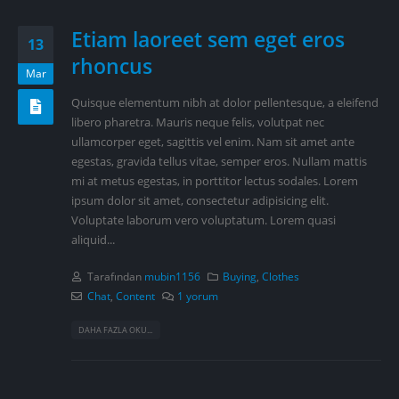
Etiam laoreet sem eget eros
13
rhoncus
Mar
Quisque elementum nibh at dolor pellentesque, a eleifend
libero pharetra. Mauris neque felis, volutpat nec
ullamcorper eget, sagittis vel enim. Nam sit amet ante
egestas, gravida tellus vitae, semper eros. Nullam mattis
mi at metus egestas, in porttitor lectus sodales. Lorem
ipsum dolor sit amet, consectetur adipisicing elit.
Voluptate laborum vero voluptatum. Lorem quasi
aliquid...
Tarafından
mubin1156
Buying
,
Clothes
Chat
,
Content
1 yorum
DAHA FAZLA OKU...