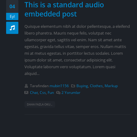
This is a standard audio
04
embedded post
Eyl
Quisque elementum nibh at dolor pellentesque, a eleifend
libero pharetra. Mauris neque felis, volutpat nec
ullamcorper eget, sagittis vel enim. Nam sit amet ante
egestas, gravida tellus vitae, semper eros. Nullam mattis
mi at metus egestas, in porttitor lectus sodales. Lorem
ipsum dolor sit amet, consectetur adipisicing elit.
Voluptate laborum vero voluptatum. Lorem quasi
aliquid...
Tarafından
mubin1156
Buying
,
Clothes
,
Markup
Chat
,
Css
,
Fun
2 Yorumlar
DAHA FAZLA OKU...