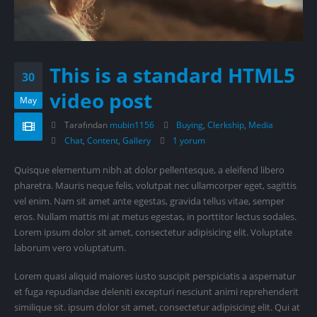
This is a standard HTML5
30
video post
May
Tarafından
mubin1156
Buying
,
Clerkship
,
Media
Chat
,
Content
,
Gallery
1 yorum
Quisque elementum nibh at dolor pellentesque, a eleifend libero
pharetra. Mauris neque felis, volutpat nec ullamcorper eget, sagittis
vel enim. Nam sit amet ante egestas, gravida tellus vitae, semper
eros. Nullam mattis mi at metus egestas, in porttitor lectus sodales.
Lorem ipsum dolor sit amet, consectetur adipisicing elit. Voluptate
laborum vero voluptatum.
Lorem quasi aliquid maiores iusto suscipit perspiciatis a aspernatur
et fuga repudiandae deleniti excepturi nesciunt animi reprehenderit
similique sit. ipsum dolor sit amet, consectetur adipisicing elit. Qui at