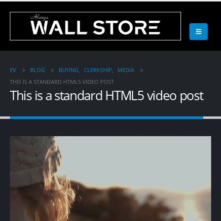
EV
BLOG
BUYING
,
CLERKSHIP
,
MEDIA
THIS IS A STANDARD HTML5 VIDEO POST
This is a standard HTML5 video post