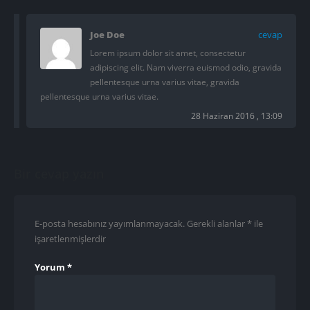
Joe Doe
cevap
Lorem ipsum dolor sit amet, consectetur
adipiscing elit. Nam viverra euismod odio, gravida
pellentesque urna varius vitae, gravida
pellentesque urna varius vitae.
28 Haziran 2016 , 13:09
Bir cevap yazın
E-posta hesabınız yayımlanmayacak.
Gerekli alanlar
*
ile
işaretlenmişlerdir
Yorum
*