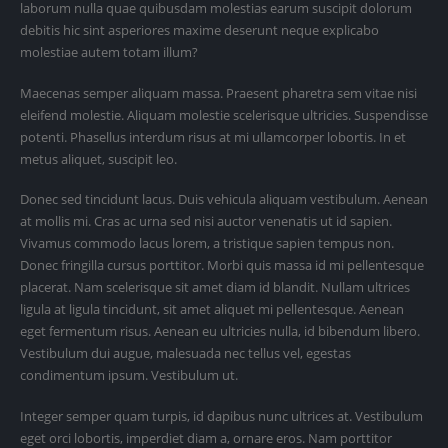
laborum nulla quae quibusdam molestias earum suscipit dolorum
debitis hic sint asperiores maxime deserunt neque explicabo
molestiae autem totam illum?
Maecenas semper aliquam massa. Praesent pharetra sem vitae nisi
eleifend molestie. Aliquam molestie scelerisque ultricies. Suspendisse
potenti. Phasellus interdum risus at mi ullamcorper lobortis. In et
metus aliquet, suscipit leo.
Donec sed tincidunt lacus. Duis vehicula aliquam vestibulum. Aenean
at mollis mi. Cras ac urna sed nisi auctor venenatis ut id sapien.
Vivamus commodo lacus lorem, a tristique sapien tempus non.
Donec fringilla cursus porttitor. Morbi quis massa id mi pellentesque
placerat. Nam scelerisque sit amet diam id blandit. Nullam ultrices
ligula at ligula tincidunt, sit amet aliquet mi pellentesque. Aenean
eget fermentum risus. Aenean eu ultricies nulla, id bibendum libero.
Vestibulum dui augue, malesuada nec tellus vel, egestas
condimentum ipsum. Vestibulum ut.
Integer semper quam turpis, id dapibus nunc ultrices at. Vestibulum
eget orci lobortis, imperdiet diam a, ornare eros. Nam porttitor